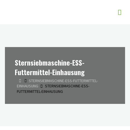
Zum
Butzer EVR -
Inhalt
Entwicklung
springen
und Vertrieb
von
Siebmaschinen
Sternsiebmaschine-ESS-
Futtermittel-Einhausung
START
STERNSIEBMASCHINE-ESS-FUTTERMITTEL-
EINHAUSUNG
STERNSIEBMASCHINE-ESS-
FUTTERMITTEL-EINHAUSUNG