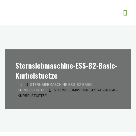
Zum
Butzer EVR -
Inhalt
Entwicklung
springen
und Vertrieb
von
Siebmaschinen
Sternsiebmaschine-ESS-B2-Basic-
Kurbelstuetze
START
STERNSIEBMASCHINE-ESS-B2-BASIC-
KURBELSTUETZE
STERNSIEBMASCHINE-ESS-B2-BASIC-
KURBELSTUETZE