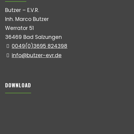
Butzer – E.V.R.
Inh. Marco Butzer
Werrator 51
36469 Bad Salzungen
0049(0)3695 824398
info@butzer-evr.de
DOWNLOAD