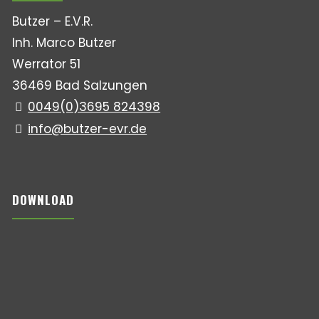
Butzer – E.V.R.
Inh. Marco Butzer
Werrator 51
36469 Bad Salzungen
0049(0)3695 824398
info@butzer-evr.de
DOWNLOAD