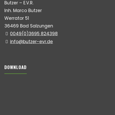
Butzer – E.V.R.
Inh. Marco Butzer
Werrator 51
36469 Bad Salzungen
0049(0)3695 824398
info@butzer-evr.de
DOWNLOAD