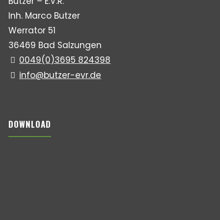
Butzer – E.V.R.
Inh. Marco Butzer
Werrator 51
36469 Bad Salzungen
0049(0)3695 824398
info@butzer-evr.de
DOWNLOAD