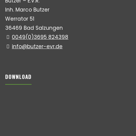
Butzer – E.V.R.
Inh. Marco Butzer
Werrator 51
36469 Bad Salzungen
0049(0)3695 824398
info@butzer-evr.de
DOWNLOAD