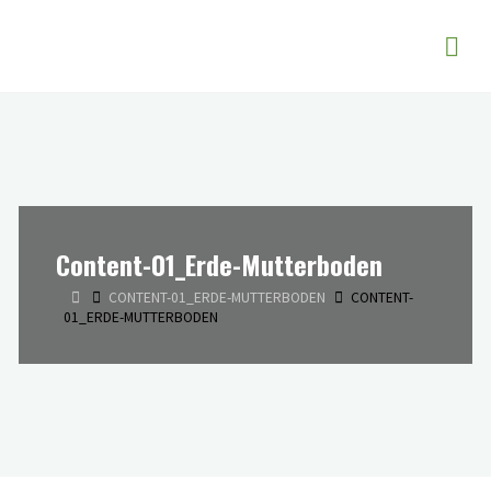
Zum
Butzer EVR -
Inhalt
Entwicklung
springen
und Vertrieb
von
Siebmaschinen
Content-01_Erde-Mutterboden
START
CONTENT-01_ERDE-MUTTERBODEN
CONTENT-
01_ERDE-MUTTERBODEN