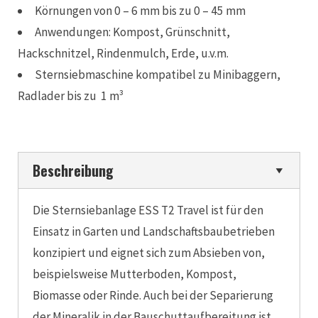
Körnungen von 0 – 6 mm bis zu 0 – 45 mm
Anwendungen: Kompost, Grünschnitt,
Hackschnitzel, Rindenmulch, Erde, u.v.m.
Sternsiebmaschine kompatibel zu Minibaggern,
Radlader bis zu 1 m³
Beschreibung
Die
Sternsiebanlage
ESS
T2
Travel
ist für den
Einsatz in Garten und Landschaftsbaubetrieben
konzipiert und eignet sich zum Absieben von,
beispielsweise Mutterboden, Kompost,
Biomasse oder Rinde. Auch bei der Separierung
der Mineralik in der Bauschuttaufbereitung ist